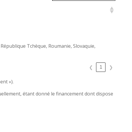
d, République Tchèque, Roumanie, Slovaquie,
1
❮
❯
ent »).
ctuellement, étant donné le financement dont dispose