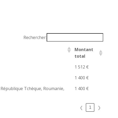
Rechercher:
Montant
total
1 512 €
1 400 €
d, République Tchèque, Roumanie,
1 400 €
1
❮
❯