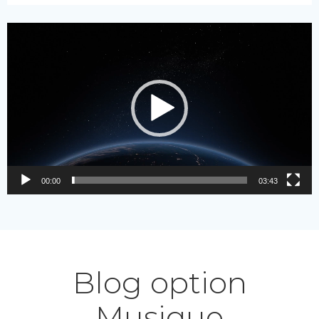
Lecteur
vidéo
00:00
03:43
Blog option
Musique