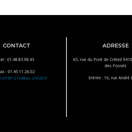
CONTACT
ADRESSE
tel : 01.48.83.98.43
65, rue du Pont de Créteil 941
des-Fossés
fax : 01.45.11.26.02
Entrée : 10, rue André B
e.0940121w@ac-creteil.fr