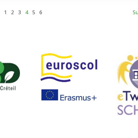
1
2
3
4
5
6
Su