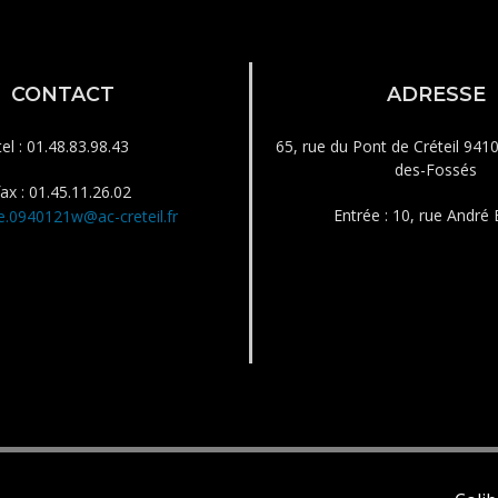
CONTACT
ADRESSE
tel : 01.48.83.98.43
65, rue du Pont de Créteil 941
des-Fossés
fax : 01.45.11.26.02
Entrée : 10, rue André B
e.0940121w@ac-creteil.fr