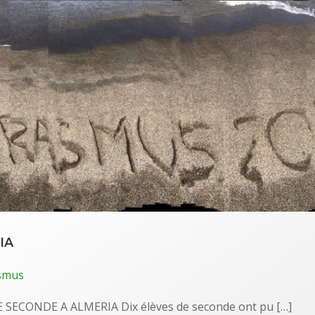
IA
smus
SECONDE A ALMERIA Dix élèves de seconde ont pu […]