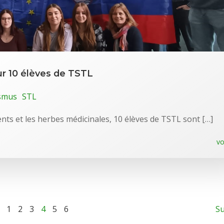
ur 10 élèves de TSTL
smus
STL
nts et les herbes médicinales, 10 élèves de TSTL sont […]
vo
1
2
3
4
5
6
Su