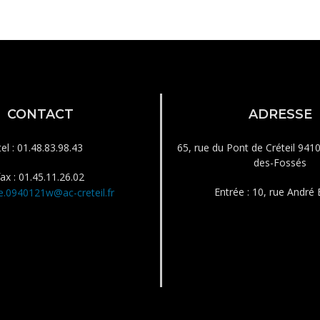
CONTACT
ADRESSE
tel : 01.48.83.98.43
65, rue du Pont de Créteil 941
des-Fossés
fax : 01.45.11.26.02
Entrée : 10, rue André B
e.0940121w@ac-creteil.fr