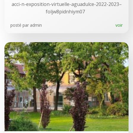
acci-n-exposition-virtuelle-aguadulce-2022-2023–
foljw8pidnhiym07
posté par
admin
voir