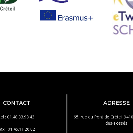
CONTACT
ADRESSE
tel : 01.48.83.98.43
65, rue du Pont de Créteil 941
des-Fossés
fax : 01.45.11.26.02