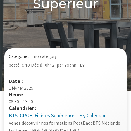
Supérieur
Categorie :
no category
à
posté le
10 Déc
0h12
par
Yoann FEY
Date :
1 février 2025
Heure :
-
08:30
13:00
Calendrier :
BTS
,
CPGE
,
Filières Supérieures
,
My Calendar
Venez découvrir nos formations PostBac : BTS Métier de
la Chimie, CPGE (PCSI-PSI* et TPC)